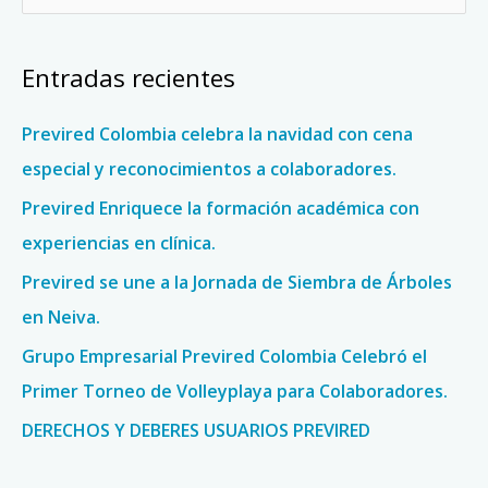
u
s
Entradas recientes
c
a
Previred Colombia celebra la navidad con cena
r
especial y reconocimientos a colaboradores.
p
Previred Enriquece la formación académica con
o
experiencias en clínica.
r
Previred se une a la Jornada de Siembra de Árboles
:
en Neiva.
Grupo Empresarial Previred Colombia Celebró el
Primer Torneo de Volleyplaya para Colaboradores.
DERECHOS Y DEBERES USUARIOS PREVIRED