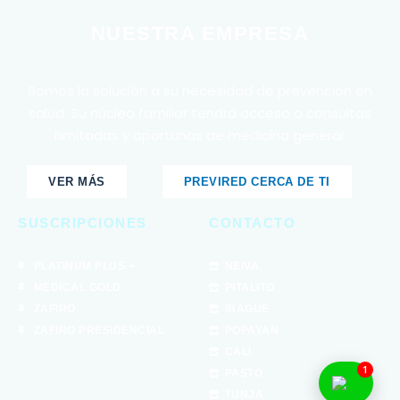
NUESTRA EMPRESA
Somos la solución a su necesidad de prevención en
salud. Su núcleo familiar tendrá acceso a consultas
ilimitadas y oportunas de medicina general.
VER MÁS
PREVIRED CERCA DE TI
SUSCRIPCIONES
CONTACTO
PLATINUM PLUS +
NEIVA
MEDICAL GOLD
PITALITO
ZAFIRO
IBAGUE
ZAFIRO PRESIDENCIAL
POPAYAN
CALI
1
PASTO
TUNJA