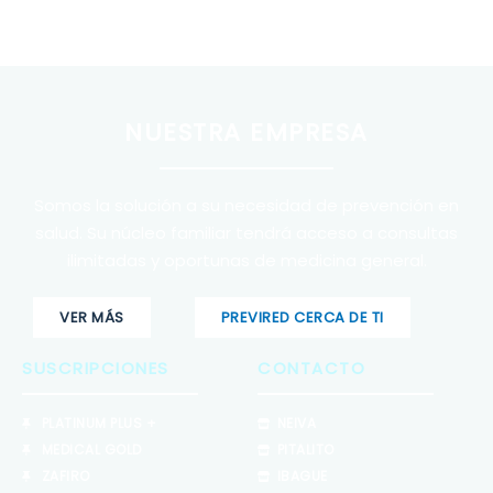
NUESTRA EMPRESA
Somos la solución a su necesidad de prevención en
salud. Su núcleo familiar tendrá acceso a consultas
ilimitadas y oportunas de medicina general.
VER MÁS
PREVIRED CERCA DE TI
SUSCRIPCIONES
CONTACTO
PLATINUM PLUS +
NEIVA
MEDICAL GOLD
PITALITO
ZAFIRO
IBAGUE