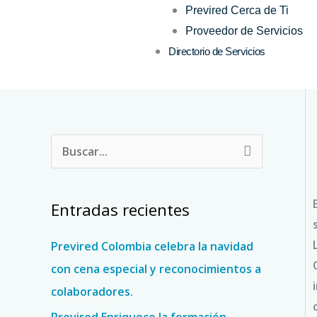
Previred Cerca de Ti
Proveedor de Servicios
Directorio de Servicios
B
u
s
Entradas recientes
c
a
Previred Colombia celebra la navidad
r
con cena especial y reconocimientos a
p
colaboradores.
o