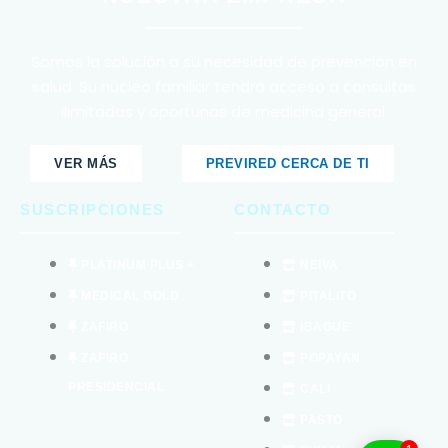
Somos la solución a su necesidad de prevención en
salud. Su núcleo familiar tendrá acceso a consultas
ilimitadas y oportunas de medicina general.
VER MÁS
PREVIRED CERCA DE TI
SUSCRIPCIONES
CONTACTO
PLATINUM PLUS +
NEIVA
MEDICAL GOLD
PITALITO
ZAFIRO
IBAGUE
ZAFIRO
POPAYAN
PRESIDENCIAL
CALI
PASTO