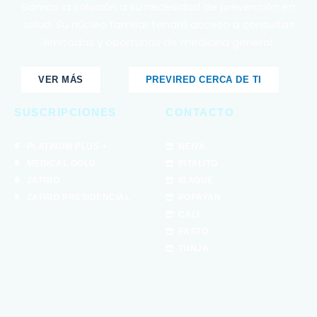
Somos la solución a su necesidad de prevención en
salud. Su núcleo familiar tendrá acceso a consultas
ilimitadas y oportunas de medicina general.
VER MÁS
PREVIRED CERCA DE TI
SUSCRIPCIONES
CONTACTO
PLATINUM PLUS +
NEIVA
MEDICAL GOLD
PITALITO
ZAFIRO
IBAGUE
ZAFIRO PRESIDENCIAL
POPAYAN
CALI
PASTO
TUNJA