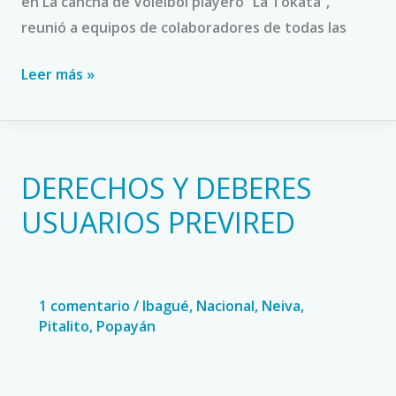
en La cancha de Voleibol playero “La Tokata”,
reunió a equipos de colaboradores de todas las
Leer más »
DERECHOS Y DEBERES
DERECHOS
Y
USUARIOS PREVIRED
DEBERES
USUARIOS
PREVIRED
1 comentario
/
Ibagué
,
Nacional
,
Neiva
,
Pitalito
,
Popayán