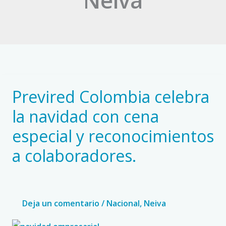
Neiva
Previred Colombia celebra
Previred
Colombia
la navidad con cena
celebra
especial y reconocimientos
la
a colaboradores.
navidad
con
cena
especial
Deja un comentario
/
Nacional
,
Neiva
y
reconocimientos