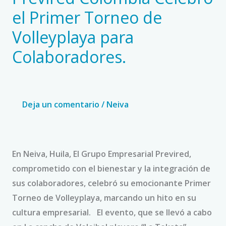
Previred
el Primer Torneo de
Colombia
Volleyplaya para
Celebró
el
Colaboradores.
Primer
Torneo
de
Deja un comentario
/
Neiva
Volleyplaya
para
Colaboradores.
En Neiva, Huila, El Grupo Empresarial Previred,
comprometido con el bienestar y la integración de
sus colaboradores, celebró su emocionante Primer
Torneo de Volleyplaya, marcando un hito en su
cultura empresarial. El evento, que se llevó a cabo