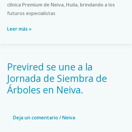
clínica Premium de Neiva, Huila, brindando a los
futuros especialistas
Leer más »
Previred se une a la
Previred
se
Jornada de Siembra de
une
Árboles en Neiva.
a
la
Jornada
de
Deja un comentario
/
Neiva
Siembra