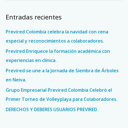
u
s
Entradas recientes
c
a
Previred Colombia celebra la navidad con cena
r
especial y reconocimientos a colaboradores.
p
Previred Enriquece la formación académica con
o
experiencias en clínica.
r
Previred se une a la Jornada de Siembra de Árboles
:
en Neiva.
Grupo Empresarial Previred Colombia Celebró el
Primer Torneo de Volleyplaya para Colaboradores.
DERECHOS Y DEBERES USUARIOS PREVIRED