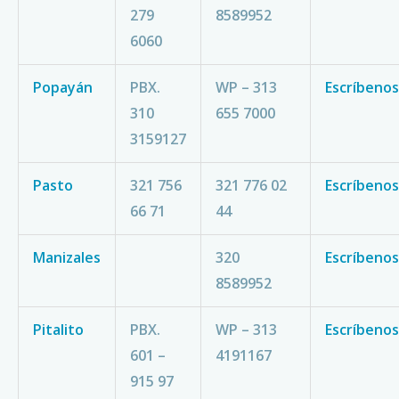
279
8589952
6060
Popayán
PBX.
WP – 313
Escríbenos
310
655 7000
3159127
Pasto
321 756
321 776 02
Escríbenos
66 71
44
Manizales
320
Escríbenos
8589952
Pitalito
PBX.
WP – 313
Escríbenos
601 –
4191167
915 97