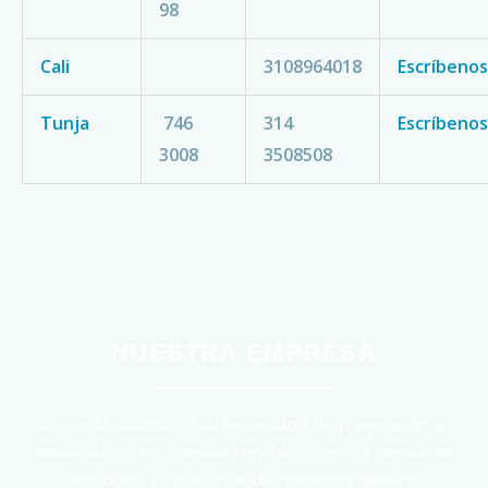
98
Cali
3108964018
Escríbenos
Tunja
746
314
Escríbenos
3008
3508508
NUESTRA EMPRESA
Somos la solución a su necesidad de prevención en
salud. Su núcleo familiar tendrá acceso a consultas
ilimitadas y oportunas de medicina general.