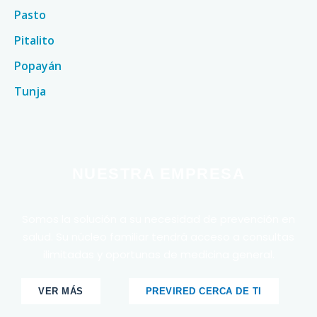
Pasto
Pitalito
Popayán
Tunja
NUESTRA EMPRESA
Somos la solución a su necesidad de prevención en
salud. Su núcleo familiar tendrá acceso a consultas
ilimitadas y oportunas de medicina general.
VER MÁS
PREVIRED CERCA DE TI