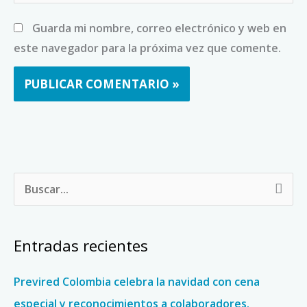
Guarda mi nombre, correo electrónico y web en
este navegador para la próxima vez que comente.
B
u
s
Entradas recientes
c
a
Previred Colombia celebra la navidad con cena
r
especial y reconocimientos a colaboradores.