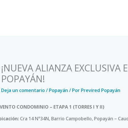
¡NUEVA ALIANZA EXCLUSIVA 
POPAYÁN!
Deja un comentario
/
Popayán
/ Por
Previred Popayán
IVENTO CONDOMINIO – ETAPA 1 (TORRES I Y II)
bicación:
Cra 14 N°34N, Barrio Campobello, Popayán – Cau