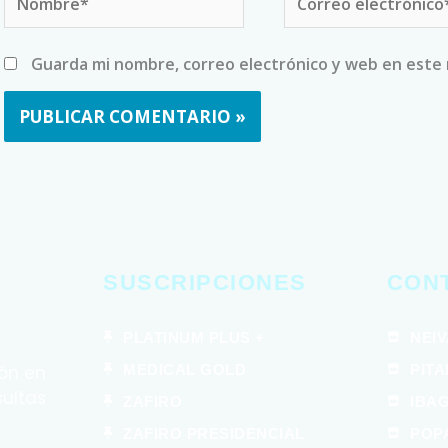
electrónico*
Guarda mi nombre, correo electrónico y web en este
SUSCRIPCIONES
CON
PLATINUM PLUS +
NEI
MEDICAL GOLD
PITA
ón en
sultas
ZAFIRO
IBA
ZAFIRO PRESIDENCIAL
POP