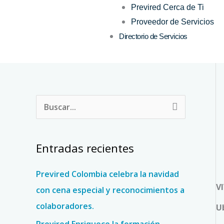
Previred Cerca de Ti
Proveedor de Servicios
Directorio de Servicios
B
u
s
Entradas recientes
c
a
Previred Colombia celebra la navidad
V
r
con cena especial y reconocimientos a
p
colaboradores.
U
o