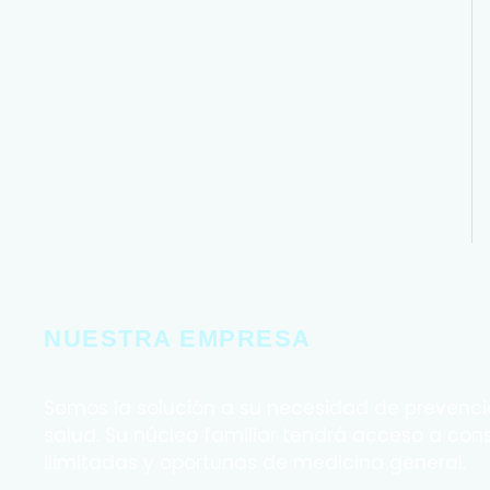
NUESTRA EMPRESA
Somos la solución a su necesidad de prevenci
salud. Su núcleo familiar tendrá acceso a con
ilimitadas y oportunas de medicina general.