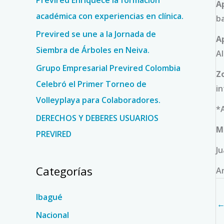
Previred Enriquece la formación
A
r
académica con experiencias en clínica.
ba
:
Previred se une a la Jornada de
A
Siembra de Árboles en Neiva.
Al
Grupo Empresarial Previred Colombia
Z
Celebró el Primer Torneo de
in
Volleyplaya para Colaboradores.
*A
DERECHOS Y DEBERES USUARIOS
M
PREVIRED
Ju
Categorías
A
Ibagué
Nacional