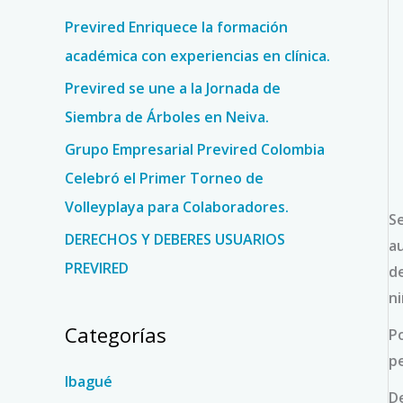
o
Previred Enriquece la formación
r
académica con experiencias en clínica.
:
Previred se une a la Jornada de
Siembra de Árboles en Neiva.
Grupo Empresarial Previred Colombia
Celebró el Primer Torneo de
Volleyplaya para Colaboradores.
S
DERECHOS Y DEBERES USUARIOS
au
PREVIRED
de
n
Categorías
Po
pe
Ibagué
De