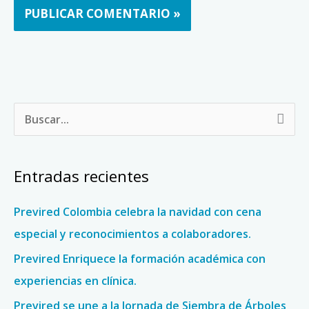
B
u
s
Entradas recientes
c
a
Previred Colombia celebra la navidad con cena
r
especial y reconocimientos a colaboradores.
p
Previred Enriquece la formación académica con
o
experiencias en clínica.
r
Previred se une a la Jornada de Siembra de Árboles